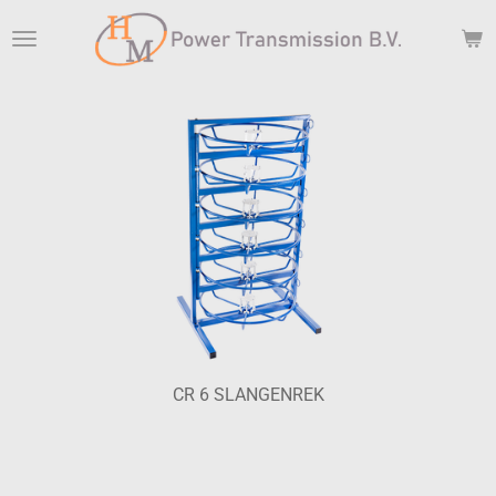
Ga
direct
naar
de
hoofdinhoud
CR 6 SLANGENREK