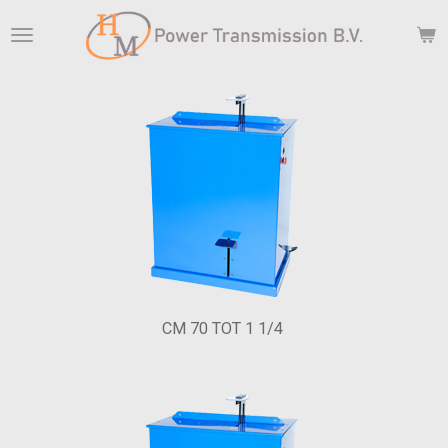
Ga
direct
naar
de
hoofdinhoud
CM 70 TOT 1 1/4